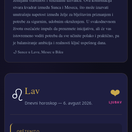
zemljanu stabilnost i senzualnu uživancu. Ova kombinacija
stvara kvadrat između Sunca i Meseca, što može izazvati
unutrašnju napetost između želje za blještavim priznanjem i
potrebe za sigurnim, udobnim okruženjem. U svakodnevnom
životu osećaćete impuls da preuzmete inicijativu, ali će vas
istovremeno voditi potreba da sve učinite polako i praktično, pa
je balansiranje ambicija i realnosti ključ uspešnog dana.
🌙 Sunce u Lavu, Mesec u Biku
♌
Lav
❤️
Dnevni horoskop — 6. avgust 2026.
LJUBAV
OPŠTENITO