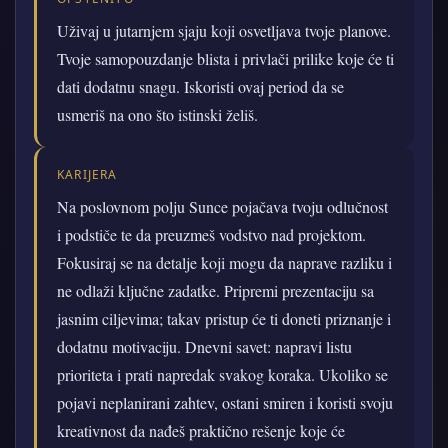
Uživaj u jutarnjem sjaju koji osvetljava tvoje planove.
Tvoje samopouzdanje blista i privlači prilike koje će ti
dati dodatnu snagu. Iskoristi ovaj period da se
usmeriš na ono što istinski želiš.
KARIJERA
Na poslovnom polju Sunce pojačava tvoju odlučnost
i podstiče te da preuzmeš vodstvo nad projektom.
Fokusiraj se na detalje koji mogu da naprave razliku i
ne odlaži ključne zadatke. Pripremi prezentaciju sa
jasnim ciljevima; takav pristup će ti doneti priznanje i
dodatnu motivaciju. Dnevni savet: napravi listu
prioriteta i prati napredak svakog koraka. Ukoliko se
pojavi neplanirani zahtev, ostani smiren i koristi svoju
kreativnost da nađeš praktično rešenje koje će