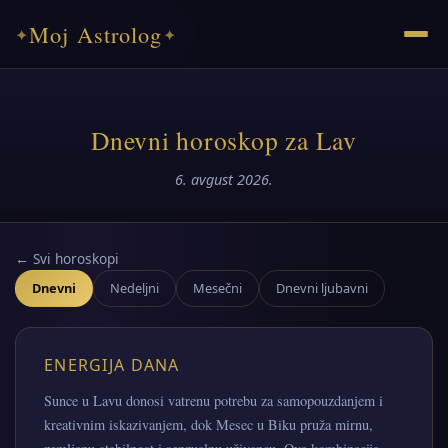
Moj Astrolog
✦
✦
Dnevni horoskop za Lav
6. avgust 2026.
← Svi horoskopi
Dnevni
Nedeljni
Mesečni
Dnevni ljubavni
ENERGIJA DANA
Sunce u Lavu donosi vatrenu potrebu za samopouzdanjem i
kreativnim iskazivanjem, dok Mesec u Biku pruža mirnu,