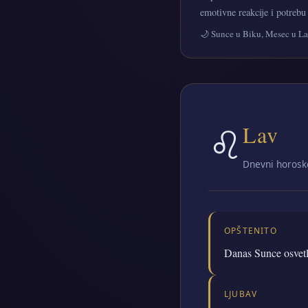
emotivne reakcije i potrebu
🌙 Sunce u Biku, Mesec u L
♌
Lav
Dnevni horosk
OPŠTENITO
Danas Sunce osvetlj
LJUBAV