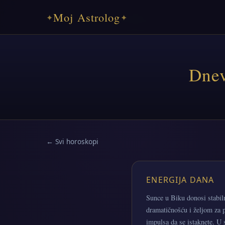
Moj Astrolog
✦
✦
Dnev
← Svi horoskopi
ENERGIJA DANA
Sunce u Biku donosi stabil
dramatičnošću i željom za p
impulsa da se istaknete. U 