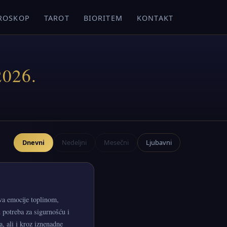
ROSKOP
TAROT
BIORITEM
KONTAKT
2026.
Dnevni
Nedeljni
Mesečni
Ljubavni
va emocije toplinom,
 potreba za sigurnošću i
, ali i kroz iznenadne