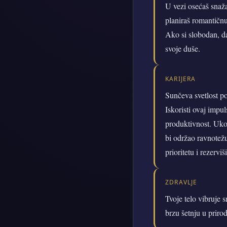
U vezi osećaš snažan
planiraš romantičn
Ako si slobodan, da
svoje duše.
KARIJERA
Sunčeva svetlost po
Iskoristi ovaj impu
produktivnost. Ukol
bi održao ravnotežu
prioritetu i rezerviš
ZDRAVLJE
Tvoje telo vibruje 
brzu šetnju u priro