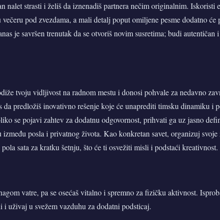
 nalet strasti i želiš da iznenadiš partnera nečim originalnim. Iskoristi
u večeru pod zvezdama, a mali detalj poput omiljene pesme dodatno će p
nas je savršen trenutak da se otvoriš novim susretima; budi autentičan i
diže tvoju vidljivost na radnom mestu i donosi pohvale za nedavno zav
ls da predložiš inovativno rešenje koje će unaprediti timsku dinamiku i p
iko se pojavi zahtev za dodatnu odgovornost, prihvati ga uz jasno defi
 između posla i privatnog života. Kao konkretan savet, organizuj svoje
i pola sata za kratku šetnju, što će ti osvežiti misli i podstaći kreativnost.
snagom vatre, pa se osećaš vitalno i spremno za fizičku aktivnost. Isproba
di i uživaj u svežem vazduhu za dodatni podsticaj.