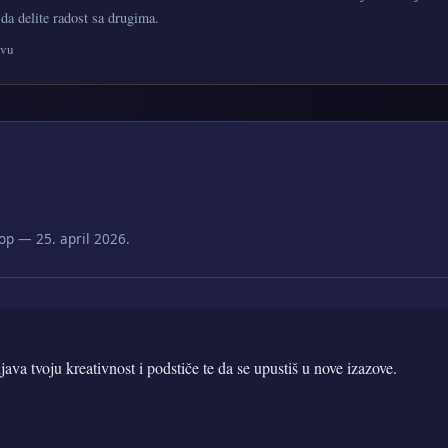
 da delite radost sa drugima.
avu
op — 25. april 2026.
ava tvoju kreativnost i podstiče te da se upustiš u nove izazove.