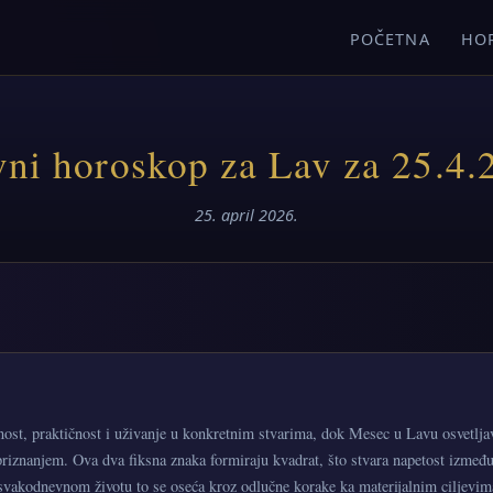
POČETNA
HO
ni horoskop za Lav za 25.4.
25. april 2026.
nost, praktičnost i uživanje u konkretnim stvarima, dok Mesec u Lavu osvetlja
riznanjem. Ova dva fiksna znaka formiraju kvadrat, što stvara napetost između
svakodnevnom životu to se oseća kroz odlučne korake ka materijalnim ciljevima