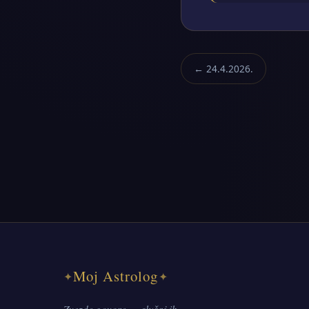
← 24.4.2026.
Moj Astrolog
✦
✦