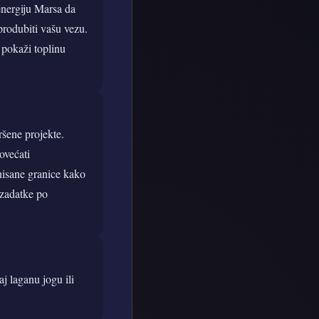
 energiju Marsa da
rodubiti vašu vezu.
 pokaži toplinu
ršene projekte.
ovećati
nisane granice kako
 zadatke po
j laganu jogu ili