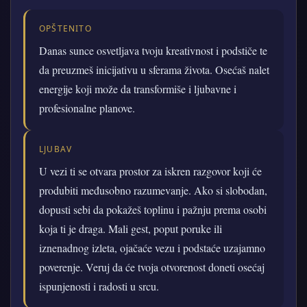
OPŠTENITO
Danas sunce osvetljava tvoju kreativnost i podstiče te
da preuzmeš inicijativu u sferama života. Osećaš nalet
energije koji može da transformiše i ljubavne i
profesionalne planove.
LJUBAV
U vezi ti se otvara prostor za iskren razgovor koji će
produbiti međusobno razumevanje. Ako si slobodan,
dopusti sebi da pokažeš toplinu i pažnju prema osobi
koja ti je draga. Mali gest, poput poruke ili
iznenadnog izleta, ojačaće vezu i podstaće uzajamno
poverenje. Veruj da će tvoja otvorenost doneti osećaj
ispunjenosti i radosti u srcu.