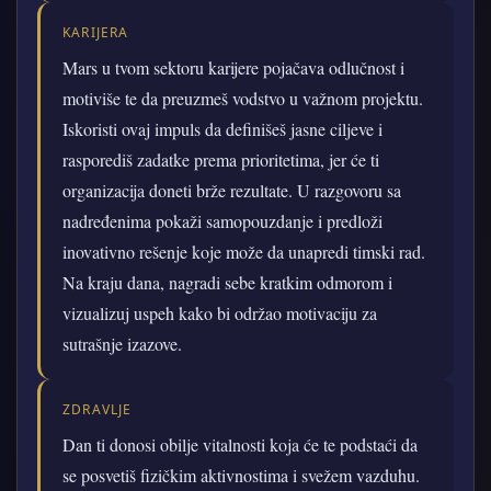
KARIJERA
Mars u tvom sektoru karijere pojačava odlučnost i
motiviše te da preuzmeš vodstvo u važnom projektu.
Iskoristi ovaj impuls da definišeš jasne ciljeve i
rasporediš zadatke prema prioritetima, jer će ti
organizacija doneti brže rezultate. U razgovoru sa
nadređenima pokaži samopouzdanje i predloži
inovativno rešenje koje može da unapredi timski rad.
Na kraju dana, nagradi sebe kratkim odmorom i
vizualizuj uspeh kako bi održao motivaciju za
sutrašnje izazove.
ZDRAVLJE
Dan ti donosi obilje vitalnosti koja će te podstaći da
se posvetiš fizičkim aktivnostima i svežem vazduhu.