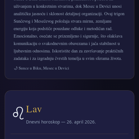
uživanjem u konkretnim stvarima, dok Mesec u Devici unosi
analitičku jasnoću i sklonost detaljnoj organizaciji. Ovaj trigon
Sunčevog i Mesečevog položaja stvara mirnu, zemljanu
energiju koja podstiče pouzdane odluke i metodičan rad.
Emocionalno, osećate se prizemljeno i sigurnije, što olakšava
komunikaciju o svakodnevnim obavezama i jača stabilnost u
ljubavnim odnosima. Iskoristite dan za završavanje praktičnih
zadataka i za izgradnju čvrstih temelja u svim sferama života.
🌙 Sunce u Biku, Mesec u Devici
♌
Lav
Dnevni horoskop — 26. april 2026.