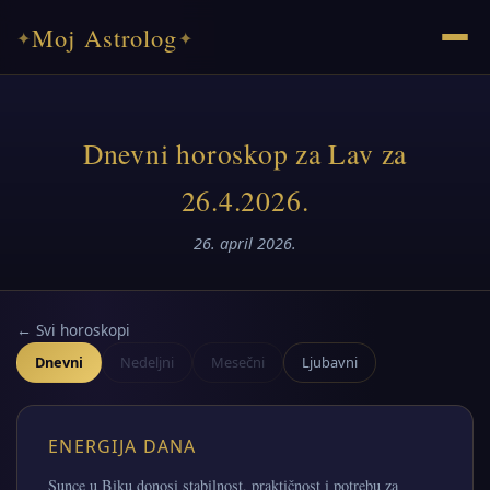
Moj Astrolog
✦
✦
Dnevni horoskop za Lav za
26.4.2026.
26. april 2026.
← Svi horoskopi
Dnevni
Nedeljni
Mesečni
Ljubavni
ENERGIJA DANA
Sunce u Biku donosi stabilnost, praktičnost i potrebu za