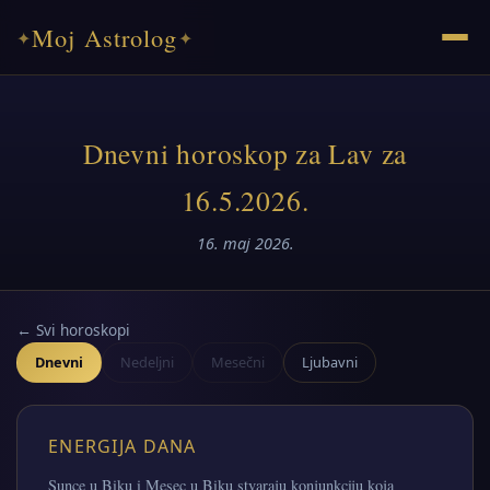
Moj Astrolog
✦
✦
Dnevni horoskop za Lav za
16.5.2026.
16. maj 2026.
← Svi horoskopi
Dnevni
Nedeljni
Mesečni
Ljubavni
ENERGIJA DANA
Sunce u Biku i Mesec u Biku stvaraju konjunkciju koja