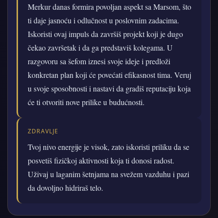
Merkur danas formira povoljan aspekt sa Marsom, što
ti daje jasnoću i odlučnost u poslovnim zadacima.
Iskoristi ovaj impuls da završiš projekt koji je dugo
čekao završetak i da ga predstaviš kolegama. U
razgovoru sa šefom iznesi svoje ideje i predloži
konkretan plan koji će povećati efikasnost tima. Veruj
u svoje sposobnosti i nastavi da gradiš reputaciju koja
će ti otvoriti nove prilike u budućnosti.
ZDRAVLJE
Tvoj nivo energije je visok, zato iskoristi priliku da se
posvetiš fizičkoj aktivnosti koja ti donosi radost.
Uživaj u laganim šetnjama na svežem vazduhu i pazi
da dovoljno hidriraš telo.