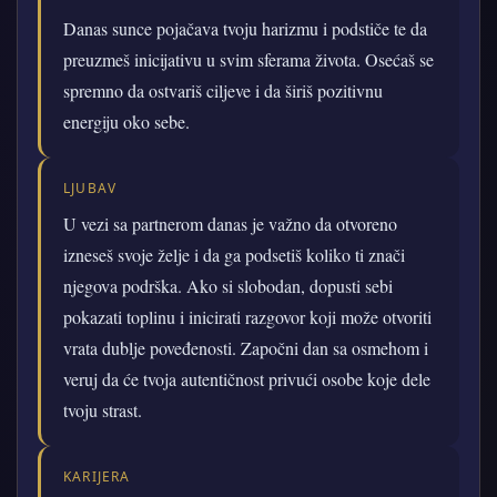
Danas sunce pojačava tvoju harizmu i podstiče te da
preuzmeš inicijativu u svim sferama života. Osećaš se
spremno da ostvariš ciljeve i da širiš pozitivnu
energiju oko sebe.
LJUBAV
U vezi sa partnerom danas je važno da otvoreno
izneseš svoje želje i da ga podsetiš koliko ti znači
njegova podrška. Ako si slobodan, dopusti sebi
pokazati toplinu i inicirati razgovor koji može otvoriti
vrata dublje poveđenosti. Započni dan sa osmehom i
veruj da će tvoja autentičnost privući osobe koje dele
tvoju strast.
KARIJERA