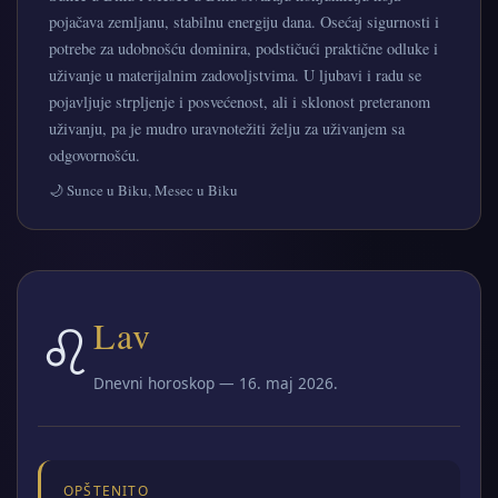
pojačava zemljanu, stabilnu energiju dana. Osećaj sigurnosti i
potrebe za udobnošću dominira, podstičući praktične odluke i
uživanje u materijalnim zadovoljstvima. U ljubavi i radu se
pojavljuje strpljenje i posvećenost, ali i sklonost preteranom
uživanju, pa je mudro uravnotežiti želju za uživanjem sa
odgovornošću.
🌙 Sunce u Biku, Mesec u Biku
♌
Lav
Dnevni horoskop — 16. maj 2026.
OPŠTENITO