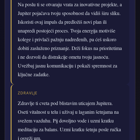
Na poslu ti se otvaraju vrata za inovativne projekte, a
Jupiter pojačava tvoju sposobnost da vidiš širu sliku.
Iskoristi ovaj impuls da predložiš novi plan ili
unapredi postojeći proces. Tvoja energija motiviše
kolege i privlači pažnju nadređenih, pa ćeš uskoro
dobiti zasluženo priznanje. Drži fokus na prioritetima
i ne dozvoli da distrakcije ometu tvoju jasnoću.
Uvežbaj jasnu komunikaciju i pokaži spremnost za
ključne zadatke.
ZDRAVLJE
Zdravlje ti cveta pod blistavim uticajem Jupitera.
Oseti vitalnost u telu i uživaj u laganim šetnjama na
svežem vazduhu. Pij dovoljno vode i uzmi kratku
meditaciju za balans. Uzmi kratku šetnju posle ručka
i osveži um.