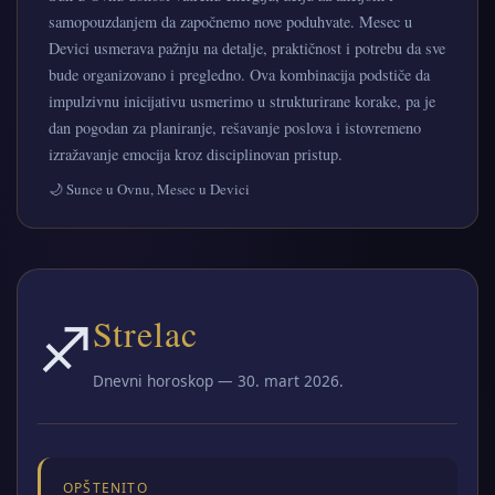
samopouzdanjem da započnemo nove poduhvate. Mesec u
Devici usmerava pažnju na detalje, praktičnost i potrebu da sve
bude organizovano i pregledno. Ova kombinacija podstiče da
impulzivnu inicijativu usmerimo u strukturirane korake, pa je
dan pogodan za planiranje, rešavanje poslova i istovremeno
izražavanje emocija kroz disciplinovan pristup.
🌙 Sunce u Ovnu, Mesec u Devici
♐
Strelac
Dnevni horoskop — 30. mart 2026.
OPŠTENITO