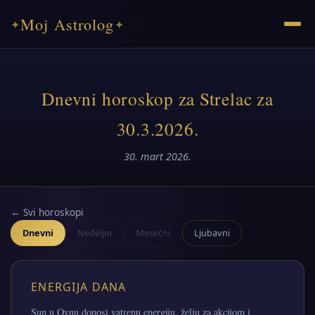
Moj Astrolog
✦
✦
Dnevni horoskop za Strelac za
30.3.2026.
30. mart 2026.
← Svi horoskopi
Dnevni
Nedeljni
Mesečni
Ljubavni
ENERGIJA DANA
Sun u Ovnu donosi vatrenu energiju, želju za akcijom i