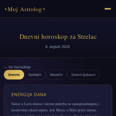
Moj Astrolog
✦
✦
Dnevni horoskop za Strelac
6. avgust 2026.
← Svi horoskopi
Dnevni
Nedeljni
Mesečni
Dnevni ljubavni
ENERGIJA DANA
Sunce u Lavu donosi vatrenu potrebu za samopouzdanjem i
kreativnim iskazivanjem, dok Mesec u Biku pruža mirnu,