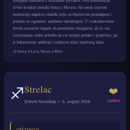
zemljanu stabilnost i senzualnu uživancu. Ova kombinacija
stvara kvadrat između Sunca i Meseca, što može izazvati
unutrašnju napetost između želje za blještavim priznanjem i
potrebe za sigurnim, udobnim okruženjem. U svakodnevnom
životu osećaćete impuls da preuzmete inicijativu, ali će vas
istovremeno voditi potreba da sve učinite polako i praktično, pa
je balansiranje ambicija i realnosti ključ uspešnog dana.
🌙 Sunce u Lavu, Mesec u Biku
♐
Strelac
❤️
Dnevni horoskop — 6. avgust 2026.
LJUBAV
OPŠTENITO