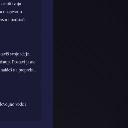
 ceniti tvoju
za razgovor o
vezu i podstaći
taviš svoje ideje.
ristup. Postavi jasne
 naiđeš na prepreku,
 dovoljno vode i