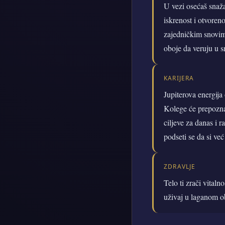
U vezi osećaš snažan
iskrenost i otvoren
zajedničkim snovima
oboje da veruju u s
KARIJERA
Jupiterova energija 
Kolege će prepoznati
ciljeve za danas i 
podseti se da si ve
ZDRAVLJE
Telo ti zrači vital
uživaj u laganom ob