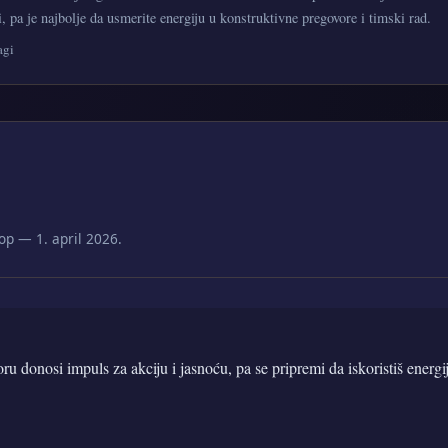
, pa je najbolje da usmerite energiju u konstruktivne pregovore i timski rad.
agi
p — 1. april 2026.
oru donosi impuls za akciju i jasnoću, pa se pripremi da iskoristiš energi