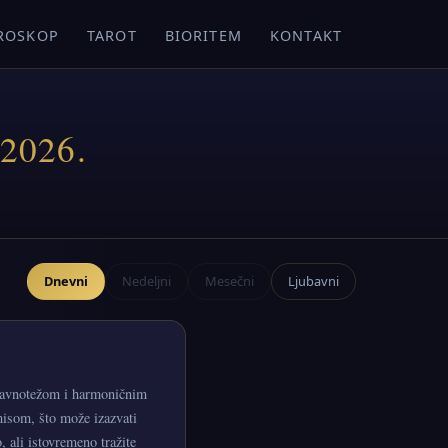
ROSKOP
TAROT
BIORITEM
KONTAKT
.2026.
Dnevni
Nedeljni
Mesečni
Ljubavni
 ravnotežom i harmoničnim
misom, što može izazvati
, ali istovremeno tražite