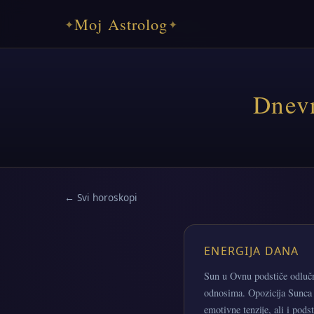
Moj Astrolog
✦
✦
Dnevn
← Svi horoskopi
ENERGIJA DANA
Sun u Ovnu podstiče odlučn
odnosima. Opozicija Sunca 
emotivne tenzije, ali i pod