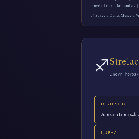
pravdu i mir u komunikaciji
🌙 Sunce u Ovnu, Mesec u V
♐
Strelac
Dnevni horosko
OPŠTENITO
Jupiter u tvom sekt
LJUBAV