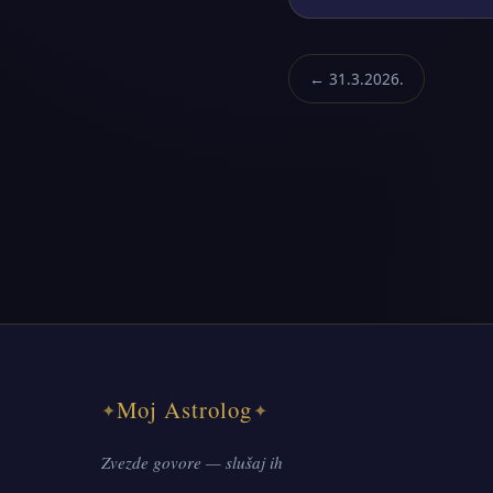
← 31.3.2026.
Moj Astrolog
✦
✦
Zvezde govore — slušaj ih