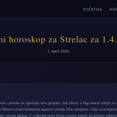
POČETNA
HO
i horoskop za Strelac za 1.4
1. april 2026.
ost i potrebu da započnete nove projekte, dok Mesec u Vagi donosi težnju za
i Meseca stvara dinamičnu napetost između lične inicijative i želje za kompro
staći svestan dijalog. U svakodnevnom životu osećate impuls da delujete odlučno