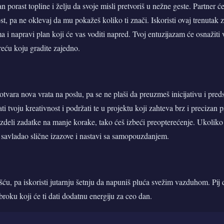
 porast topline i želju da svoje misli pretvoriš u nežne geste. Partner će
ost, pa ne oklevaj da mu pokažeš koliko ti znači. Iskoristi ovaj trenutak 
 i napravi plan koji će vas voditi napred. Tvoj entuzijazam će osnažiti 
reću koju gradite zajedno.
otvara nova vrata na poslu, pa se ne plaši da preuzmeš inicijativu i preds
 tvoju kreativnost i podržati te u projektu koji zahteva brz i precizan p
razdeli zadatke na manje korake, tako ćeš izbeći preopterećenje. Ukoliko
ć savladao slične izazove i nastavi sa samopouzdanjem.
nošću, pa iskoristi jutarnju šetnju da napuniš pluća svežim vazduhom. Pij
roku koji će ti dati dodatnu energiju za ceo dan.