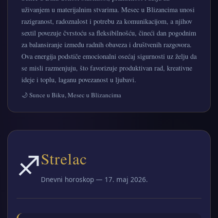
uživanjem u materijalnim stvarima. Mesec u Blizancima unosi
razigranost, radoznalost i potrebu za komunikacijom, a njihov
sextil povezuje čvrstoću sa fleksibilnošću, čineći dan pogodnim
za balansiranje između radnih obaveza i društvenih razgovora.
Ova energija podstiče emocionalni osećaj sigurnosti uz želju da
se misli razmenjuju, što favorizuje produktivan rad, kreativne
ideje i toplu, laganu povezanost u ljubavi.
🌙 Sunce u Biku, Mesec u Blizancima
♐
Strelac
Dnevni horoskop — 17. maj 2026.