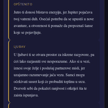
OPŠTENITO
Jutro ti donosi blistavu energiju, jer Jupiter pojačava
tvoj vatreni duh. Osećaš potrebu da se upustiš u nove
avanture, a otvorenost ti pomaže da prepoznaš šanse
koje se pojavljuju.
LJUBAV
U ljubavi ti se otvara prostor za iskrene razgovore, pa
ćeš lako razjasniti sve nesporazume. Ako si u vezi,
iznesi svoje želje i poslušaj partnerove misli, jer
uzajamno razumevanje jača vezu. Samci mogu
očekivati susret koji će probuditi toplinu u srcu.
Dozvoli sebi da pokažeš ranjivost i otkriješ šta te
zaista ispunjava.