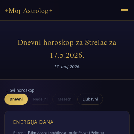
Moj Astrolog
✦
✦
Dnevni horoskop za Strelac za
17.5.2026.
17. maj 2026.
← Svi horoskopi
Dnevni
Nedeljni
Mesečni
Ljubavni
ENERGIJA DANA
Sunce u Biku donosi stabilnost, praktičnost i želju za