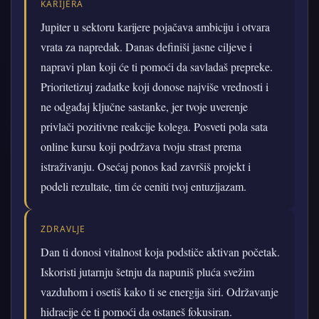
KARIJERA
Jupiter u sektoru karijere pojačava ambiciju i otvara
vrata za napredak. Danas definiši jasne ciljeve i
napravi plan koji će ti pomoći da savladaš prepreke.
Prioritetizuj zadatke koji donose najviše vrednosti i
ne odgađaj ključne sastanke, jer tvoje uverenje
privlači pozitivne reakcije kolega. Posveti pola sata
online kursu koji podržava tvoju strast prema
istraživanju. Osećaj ponos kad završiš projekt i
podeli rezultate, tim će ceniti tvoj entuzijazam.
ZDRAVLJE
Dan ti donosi vitalnost koja podstiče aktivan početak.
Iskoristi jutarnju šetnju da napuniš pluća svežim
vazduhom i osetiš kako ti se energija širi. Održavanje
hidracije će ti pomoći da ostaneš fokusiran.