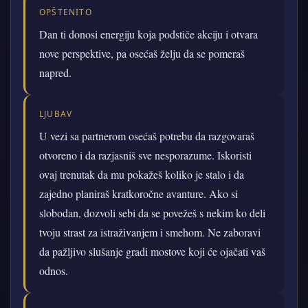
OPŠTENITO
Dan ti donosi energiju koja podstiče akciju i otvara
nove perspektive, pa osećaš želju da se pomeraš
napred.
LJUBAV
U vezi sa partnerom osećaš potrebu da razgovaraš
otvoreno i da razjasniš sve nesporazume. Iskoristi
ovaj trenutak da mu pokažeš koliko je stalo i da
zajedno planiraš kratkoročne avanture. Ako si
slobodan, dozvoli sebi da se povežeš s nekim ko deli
tvoju strast za istraživanjem i smehom. Ne zaboravi
da pažljivo slušanje gradi mostove koji će ojačati vaš
odnos.