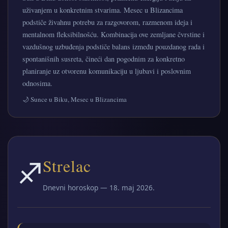
uživanjem u konkretnim stvarima. Mesec u Blizancima
podstiče živahnu potrebu za razgovorom, razmenom ideja i
mentalnom fleksibilnošću. Kombinacija ove zemljane čvrstine i
vazdušnog uzbuđenja podstiče balans između pouzdanog rada i
spontanišnih susreta, čineći dan pogodnim za konkretno
planiranje uz otvorenu komunikaciju u ljubavi i poslovnim
odnosima.
🌙 Sunce u Biku, Mesec u Blizancima
♐
Strelac
Dnevni horoskop — 18. maj 2026.