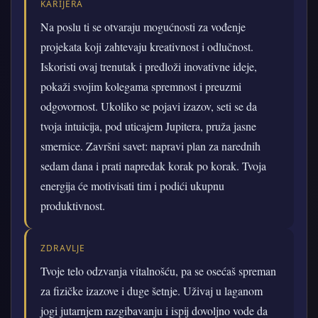
KARIJERA
Na poslu ti se otvaraju mogućnosti za vođenje
projekata koji zahtevaju kreativnost i odlučnost.
Iskoristi ovaj trenutak i predloži inovativne ideje,
pokaži svojim kolegama spremnost i preuzmi
odgovornost. Ukoliko se pojavi izazov, seti se da
tvoja intuicija, pod uticajem Jupitera, pruža jasne
smernice. Završni savet: napravi plan za narednih
sedam dana i prati napredak korak po korak. Tvoja
energija će motivisati tim i podići ukupnu
produktivnost.
ZDRAVLJE
Tvoje telo odzvanja vitalnošću, pa se osećaš spreman
za fizičke izazove i duge šetnje. Uživaj u laganom
jogi jutarnjem razgibavanju i ispij dovoljno vode da