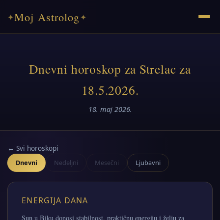
Moj Astrolog
✦
✦
Dnevni horoskop za Strelac za
18.5.2026.
18. maj 2026.
← Svi horoskopi
Dnevni
Nedeljni
Mesečni
Ljubavni
ENERGIJA DANA
Sun u Biku donosi stabilnost, praktičnu energiju i želju za