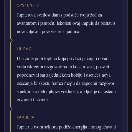
OPŠTENITO
Jupiterova svetlost danas podstiče tvoju žeđ za
avanturom i jasnoću. Iskoristi ovaj impuls da postaviš
nove ciljeve i povežeš se s ljudima.
LJUBAV
U srcu te prati toplina koja privlači pažnju i otvara
vrata iskrenim razgovorima. Ako si u vezi, posveti
popodnevni sat zajedničkom hobiju i osetićeš nova
osećanja bliskosti. Samci mogu da započnu razgovor
s nekim ko deli njihove vrednosti, a ključ je da ostanu
otvoreni i iskreni.
KARIJERA
Jupiter u tvom sektoru podiže energiju i omogućava ti