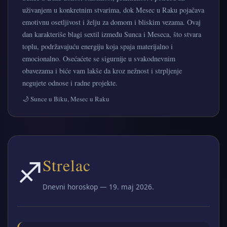
uživanjem u konkretnim stvarima, dok Mesec u Raku pojačava
emotivnu osetljivost i želju za domom i bliskim vezama. Ovaj
dan karakteriše blagi sextil između Sunca i Meseca, što stvara
toplu, podržavajuću energiju koja spaja materijalno i
emocionalno. Osećaćete se sigurnije u svakodnevnim
obavezama i biće vam lakše da kroz nežnost i strpljenje
negujete odnose i radne projekte.
🌙 Sunce u Biku, Mesec u Raku
♐
Strelac
Dnevni horoskop — 19. maj 2026.