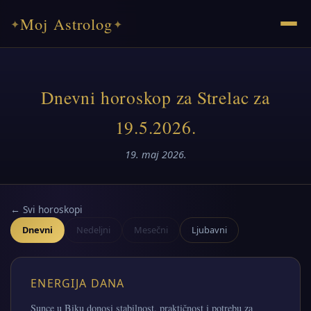
Moj Astrolog
✦
✦
Dnevni horoskop za Strelac za
19.5.2026.
19. maj 2026.
← Svi horoskopi
Dnevni
Nedeljni
Mesečni
Ljubavni
ENERGIJA DANA
Sunce u Biku donosi stabilnost, praktičnost i potrebu za