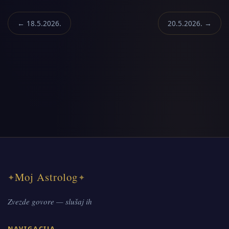
← 18.5.2026.
20.5.2026. →
Moj Astrolog
✦
✦
Zvezde govore — slušaj ih
NAVIGACIJA