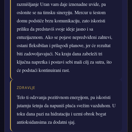
razmišljanje Uran vam daje iznenadne uvide, pa
oslonite se na timsku sinergiju. Mercur u šestom
domu podstiče brzu komunikaciju, zato iskoristi
priliku da predstaviš svoje ideje jasno i sa
entuzijazmom. Ako se pojave nepredviđeni zahtevi,
ostani fleksibilan i prilagodi planove, jer će rezultat
biti zadovoljavajući. Na kraju dana zabeleži tri
ključna napretka i postavi sebi mali cilj za sutra, što
će podstaći kontinuirani rast.
ZDRAVLJE
Telo ti odzvanja pozitivnom energijom, pa iskoristi
jutarnju šetnju da napuniš pluća svežim vazduhom. U
toku dana pazi na hidrataciju i uzmi obrok bogat
antioksidansima za dodatni sjaj.