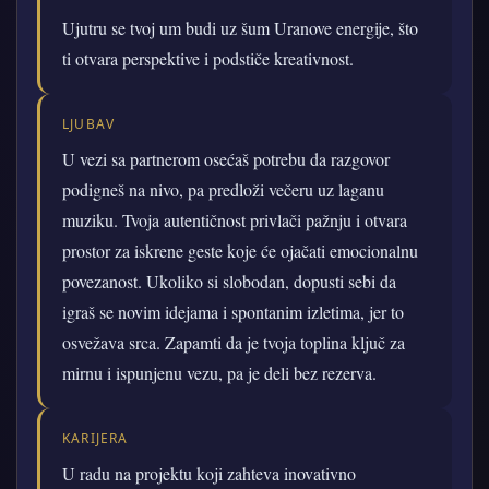
Ujutru se tvoj um budi uz šum Uranove energije, što
ti otvara perspektive i podstiče kreativnost.
LJUBAV
U vezi sa partnerom osećaš potrebu da razgovor
podigneš na nivo, pa predloži večeru uz laganu
muziku. Tvoja autentičnost privlači pažnju i otvara
prostor za iskrene geste koje će ojačati emocionalnu
povezanost. Ukoliko si slobodan, dopusti sebi da
igraš se novim idejama i spontanim izletima, jer to
osvežava srca. Zapamti da je tvoja toplina ključ za
mirnu i ispunjenu vezu, pa je deli bez rezerva.
KARIJERA
U radu na projektu koji zahteva inovativno