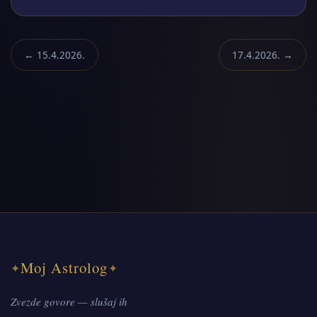
← 15.4.2026.
17.4.2026. →
Moj Astrolog
✦
✦
Zvezde govore — slušaj ih