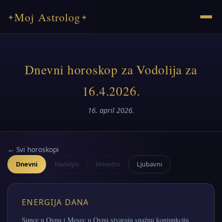
Moj Astrolog
✦
✦
Dnevni horoskop za Vodolija za
16.4.2026.
16. april 2026.
← Svi horoskopi
Dnevni
Nedeljni
Mesečni
Ljubavni
ENERGIJA DANA
Sunce u Ovnu i Mesec u Ovnu stvaraju snažnu konjunkciju