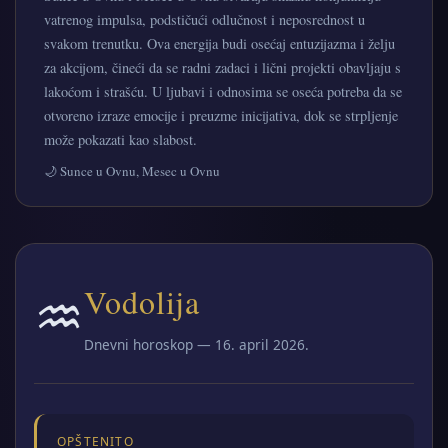
vatrenog impulsa, podstičući odlučnost i neposrednost u
svakom trenutku. Ova energija budi osećaj entuzijazma i želju
za akcijom, čineći da se radni zadaci i lični projekti obavljaju s
lakoćom i strašću. U ljubavi i odnosima se oseća potreba da se
otvoreno izraze emocije i preuzme inicijativa, dok se strpljenje
može pokazati kao slabost.
🌙 Sunce u Ovnu, Mesec u Ovnu
♒
Vodolija
Dnevni horoskop — 16. april 2026.
OPŠTENITO