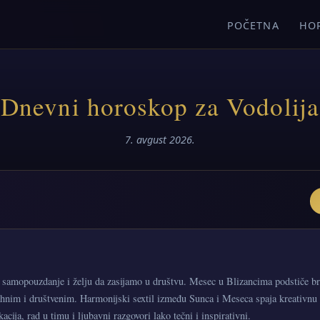
POČETNA
HO
Dnevni horoskop za Vodolija
7. avgust 2026.
 samopouzdanje i želju da zasijamo u društvu. Mesec u Blizancima podstiče brz
ahnim i društvenim. Harmonijski sextil između Sunca i Meseca spaja kreativnu 
acija, rad u timu i ljubavni razgovori lako tečni i inspirativni.