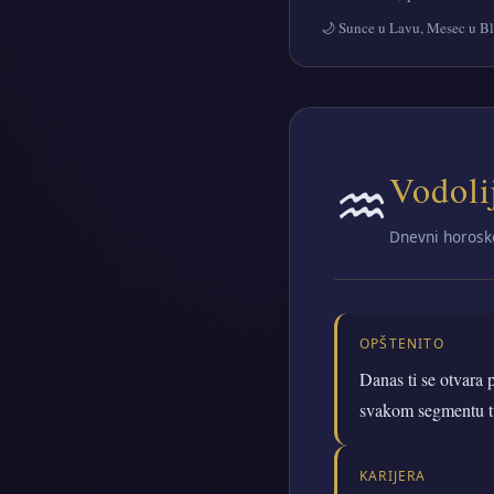
🌙 Sunce u Lavu, Mesec u B
♒
Vodoli
Dnevni horosk
OPŠTENITO
Danas ti se otvara 
svakom segmentu tv
KARIJERA