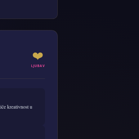
❤️
LJUBAV
iče kreativnost u