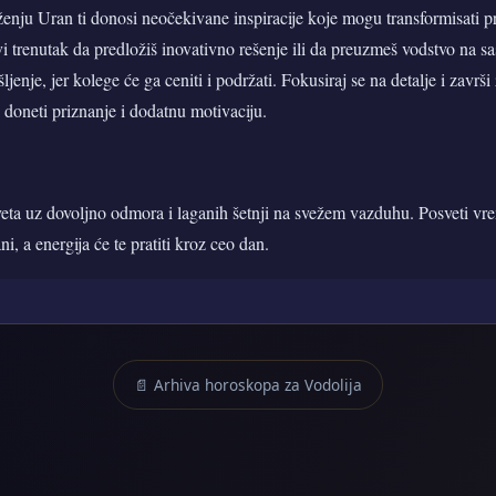
nju Uran ti donosi neočekivane inspiracije koje mogu transformisati p
vi trenutak da predložiš inovativno rešenje ili da preuzmeš vodstvo na s
ljenje, jer kolege će ga ceniti i podržati. Fokusiraj se na detalje i završ
i doneti priznanje i dodatnu motivaciju.
veta uz dovoljno odmora i laganih šetnji na svežem vazduhu. Posveti vrem
i, a energija će te pratiti kroz ceo dan.
📄 Arhiva horoskopa za Vodolija