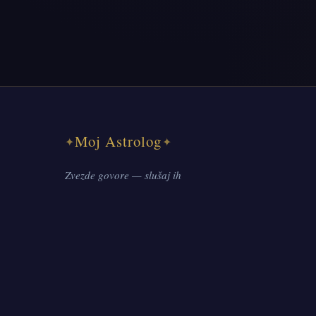
Moj Astrolog
✦
✦
Zvezde govore — slušaj ih