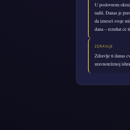
U poslovnom okruže
radiš. Danas je pra
da izneseš svoje miš
dana – rezultat će t
ZDRAVLJE
Zdravlje ti danas c
uravnoteženoj ishran