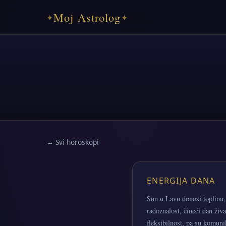
Moj Astrolog
✦
✦
← Svi horoskopi
ENERGIJA DANA
Sun u Lavu donosi toplinu,
radoznalost, čineći dan živ
fleksibilnost, pa su komunik