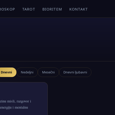
ROSKOP
TAROT
BIORITEM
KONTAKT
Dnevni
Nedeljni
Mesečni
Dnevni ljubavni
inu misli, razgovor i
energiju i mentalnu