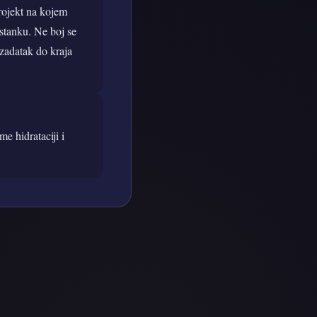
rojekt na kojem
astanku. Ne boj se
i zadatak do kraja
e hidrataciji i