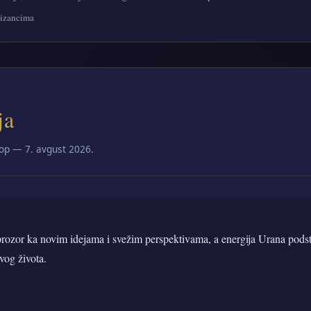
lizancima
ja
op — 7. avgust 2026.
prozor ka novim idejama i svežim perspektivama, a energija Urana podst
og života.