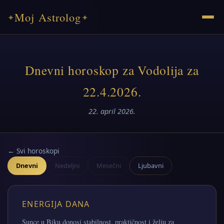
Moj Astrolog
✦
✦
Dnevni horoskop za Vodolija za
22.4.2026.
22. april 2026.
← Svi horoskopi
Dnevni
Nedeljni
Mesečni
Ljubavni
ENERGIJA DANA
Sunce u Biku donosi stabilnost, praktičnost i želju za