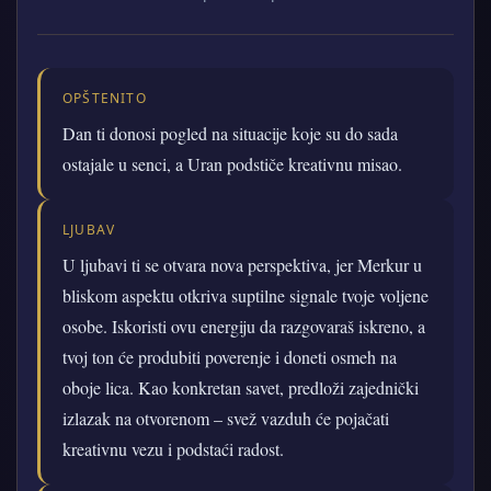
OPŠTENITO
Dan ti donosi pogled na situacije koje su do sada
ostajale u senci, a Uran podstiče kreativnu misao.
LJUBAV
U ljubavi ti se otvara nova perspektiva, jer Merkur u
bliskom aspektu otkriva suptilne signale tvoje voljene
osobe. Iskoristi ovu energiju da razgovaraš iskreno, a
tvoj ton će produbiti poverenje i doneti osmeh na
oboje lica. Kao konkretan savet, predloži zajednički
izlazak na otvorenom – svež vazduh će pojačati
kreativnu vezu i podstaći radost.