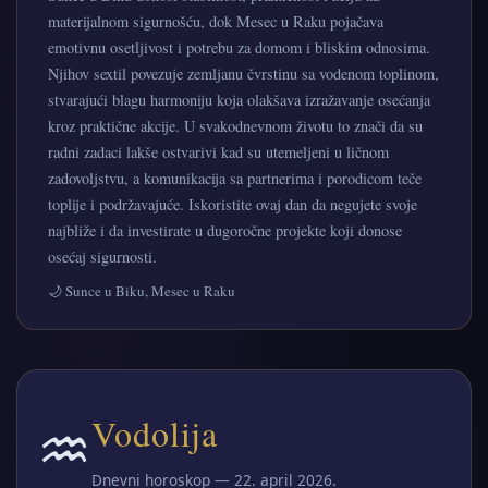
materijalnom sigurnošću, dok Mesec u Raku pojačava
emotivnu osetljivost i potrebu za domom i bliskim odnosima.
Njihov sextil povezuje zemljanu čvrstinu sa vodenom toplinom,
stvarajući blagu harmoniju koja olakšava izražavanje osećanja
kroz praktične akcije. U svakodnevnom životu to znači da su
radni zadaci lakše ostvarivi kad su utemeljeni u ličnom
zadovoljstvu, a komunikacija sa partnerima i porodicom teče
toplije i podržavajuće. Iskoristite ovaj dan da negujete svoje
najbliže i da investirate u dugoročne projekte koji donose
osećaj sigurnosti.
🌙 Sunce u Biku, Mesec u Raku
♒
Vodolija
Dnevni horoskop — 22. april 2026.