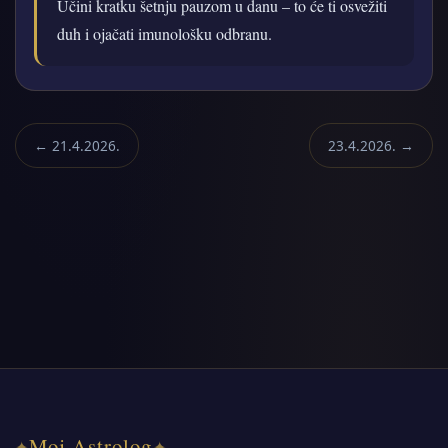
Učini kratku šetnju pauzom u danu – to će ti osvežiti
duh i ojačati imunološku odbranu.
← 21.4.2026.
23.4.2026. →
Moj Astrolog
✦
✦