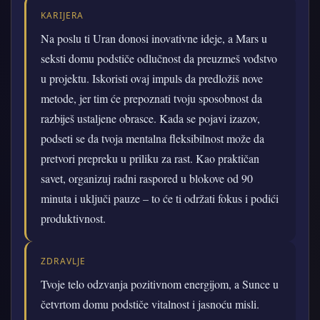
KARIJERA
Na poslu ti Uran donosi inovativne ideje, a Mars u
seksti domu podstiče odlučnost da preuzmeš vođstvo
u projektu. Iskoristi ovaj impuls da predložiš nove
metode, jer tim će prepoznati tvoju sposobnost da
razbiješ ustaljene obrasce. Kada se pojavi izazov,
podseti se da tvoja mentalna fleksibilnost može da
pretvori prepreku u priliku za rast. Kao praktičan
savet, organizuj radni raspored u blokove od 90
minuta i uključi pauze – to će ti održati fokus i podići
produktivnost.
ZDRAVLJE
Tvoje telo odzvanja pozitivnom energijom, a Sunce u
četvrtom domu podstiče vitalnost i jasnoću misli.