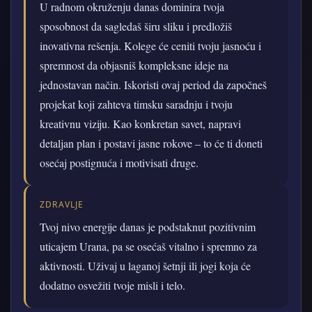
U radnom okruženju danas dominira tvoja
sposobnost da sagledaš širu sliku i predložiš
inovativna rešenja. Kolege će ceniti tvoju jasnoću i
spremnost da objasniš kompleksne ideje na
jednostavan način. Iskoristi ovaj period da započneš
projekat koji zahteva timsku saradnju i tvoju
kreativnu viziju. Kao konkretan savet, napravi
detaljan plan i postavi jasne rokove – to će ti doneti
osećaj postignuća i motivisati druge.
ZDRAVLJE
Tvoj nivo energije danas je podstaknut pozitivnim
uticajem Urana, pa se osećaš vitalno i spremno za
aktivnosti. Uživaj u laganoj šetnji ili jogi koja će
dodatno osvežiti tvoje misli i telo.