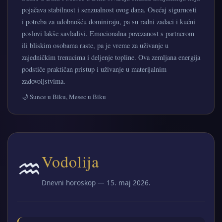
pojačava stabilnost i senzualnost ovog dana. Osećaj sigurnosti
i potreba za udobnošću dominiraju, pa su radni zadaci i kućni
poslovi lakše savladivi. Emocionalna povezanost s partnerom
ili bliskim osobama raste, pa je vreme za uživanje u
zajedničkim trenucima i deljenje topline. Ova zemljana energija
podstiče praktičan pristup i uživanje u materijalnim
zadovoljstvima.
🌙 Sunce u Biku, Mesec u Biku
♒
Vodolija
Dnevni horoskop — 15. maj 2026.