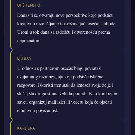
OPŠTENITO
Danas ti se otvaraju nove perspektive koje podstiču
kreativno razmišljanje i osvežavajući osećaj slobode.
Uroni u tok dana sa radošću i otvorenošću prema
nepoznatom.
LJUBAV
U odnosu s partnerom osećaš blagi povratak
uzajamnog razumevanja koji podstiče iskrene
razgovore. Iskoristi trenutak da izneseš svoje želje i
slušaj šta druga strana želi da ponudi. Kao konkretan
savet, organizuj mali izlet ili večeru koja će ojačati
emotivnu povezanost.
KARIJERA