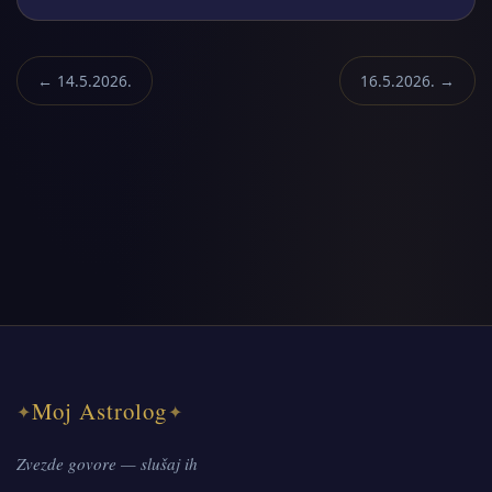
← 14.5.2026.
16.5.2026. →
Moj Astrolog
✦
✦
Zvezde govore — slušaj ih