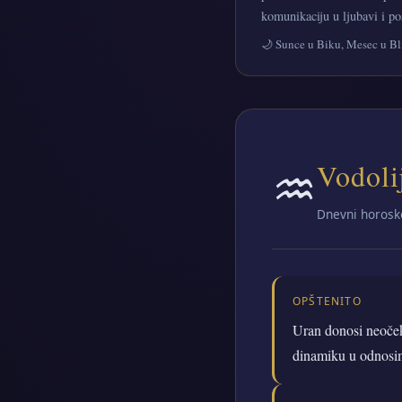
komunikaciju u ljubavi i p
🌙 Sunce u Biku, Mesec u B
♒
Vodoli
Dnevni horosk
OPŠTENITO
Uran donosi neoček
dinamiku u odnosi