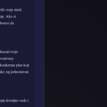
liš svoje misli.
nje. Ako si
aboravi da
kazati tvoju
novativnoj
 konkretan plan koji
ake; taj jednostavan
opij dovoljno vode i