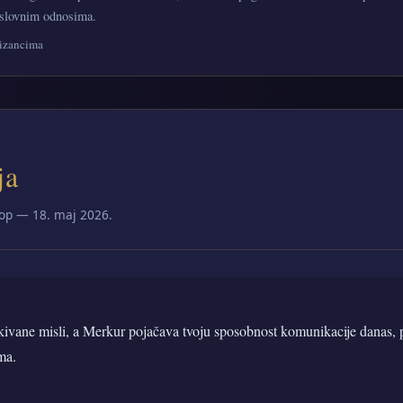
oslovnim odnosima.
lizancima
ja
op — 18. maj 2026.
ivane misli, a Merkur pojačava tvoju sposobnost komunikacije danas, 
ma.