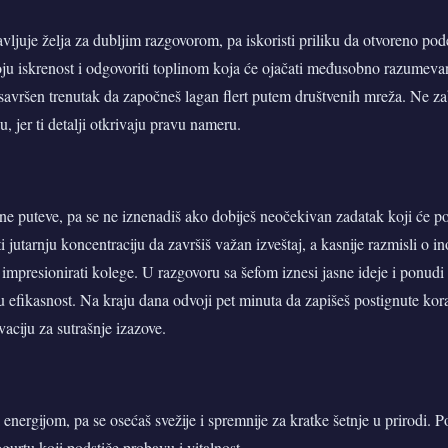
vljuje želja za dubljim razgovorom, pa iskoristi priliku da otvoreno pode
voju iskrenost i odgovoriti toplinom koja će ojačati međusobno razumeva
savršen trenutak da započneš lagan flert putem društvenih mreža. Ne z
u, jer ti detalji otkrivaju pravu nameru.
e puteve, pa se ne iznenadiš ako dobiješ neočekivan zadatak koji će po
ti jutarnju koncentraciju da završiš važan izveštaj, a kasnije razmisli o i
e impresionirati kolege. U razgovoru sa šefom iznesi jasne ideje i ponudi
u efikasnost. Na kraju dana odvoji pet minuta da zapišeš postignute kor
vaciju za sutrašnje izazove.
energijom, pa se osećaš svežije i spremnije za kratke šetnje u prirodi. P
gurtu koji podstiče probavu i vitalnost.