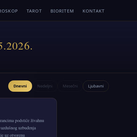
ROSKOP
TAROT
BIORITEM
KONTAKT
5.2026.
Dnevni
Nedeljni
Mesečni
Ljubavni
izancima podstiče živahnu
 vazdušnog uzbuđenja
je uz otvorenu