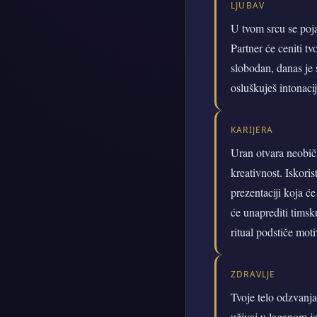
LJUBAV
U tvom srcu se poja
Partner će ceniti t
slobodan, danas je 
osluškuješ intonacij
KARIJERA
Uran otvara neobičn
kreativnost. Iskoris
prezentaciji koja ć
će unaprediti timsk
ritual podstiče moti
ZDRAVLJE
Tvoje telo odzvanja 
uživaj u laganom jo