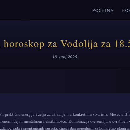
POČETNA
HO
 horoskop za Vodolija za 18.
18. maj 2026.
st, praktičnu energiju i želju za uživanjem u konkretnim stvarima. Mesec u Bl
menom ideja i mentalnom fleksibilnošću. Kombinacija ove zemljane čvrstine i
zdanog rada i spontanišnih susreta, čineći dan pogodnim za konkretno planiran