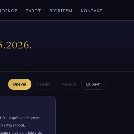
ROSKOP
TAROT
BIORITEM
KONTAKT
5.2026.
Dnevni
Nedeljni
Mesečni
Ljubavni
 Raku pojačava emotivnu
o stvara toplu,
zama i biće vam lakše da