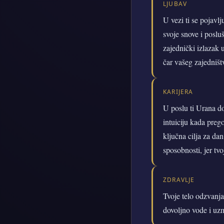
LJUBAV
U vezi ti se pojavlj
svoje snove i poslu
zajednički izlazak 
čar vašeg zajedništ
KARIJERA
U poslu ti Urana do
intuiciju kada preg
ključna cilja za dan
sposobnosti, jer tv
ZDRAVLJE
Tvoje telo odzvanja
dovoljno vode i uzm