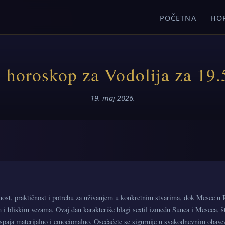
POČETNA
HO
 horoskop za Vodolija za 19.
19. maj 2026.
nost, praktičnost i potrebu za uživanjem u konkretnim stvarima, dok Mesec u
m i bliskim vezama. Ovaj dan karakteriše blagi sextil između Sunca i Meseca, št
 spaja materijalno i emocionalno. Osećaćete se sigurnije u svakodnevnim obave