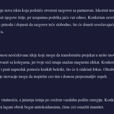
uje nova iskra koja podstiče otvoreni razgovor sa partnerom. Iskoristi tr
šaš njegove želje, jer uzajamna podrška jača vaš odnos. Konkretan savet
u prirodu i dopusti da razgovor teče slobodno, što će doneti osvežavajuć
va.
nosi neočekivane ideje koje mogu da transformišu projekat u nešto inov
ovaraš sa kolegama, jer tvoje reči imaju snažan magnetni efekat. Konkreta
 i prati napredak pomoću kratkih beleški, što će ti olakšati fokus. Ohrab
oje inovacije mogu da inspirišu ceo tim i donesu prepoznatljiv uspeh.
 vitalnošću, a jutarnja šetnja po svežem vazduhu podiže energiju. Konkr
i lagani obrok bogat antioksidansima, čime ćeš osnažiti imunitet.