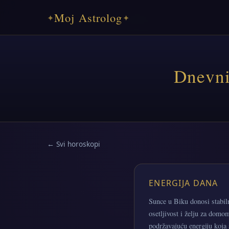
Moj Astrolog
✦
✦
Dnevni
← Svi horoskopi
ENERGIJA DANA
Sunce u Biku donosi stabil
osetljivost i želju za domo
podržavajuću energiju koja