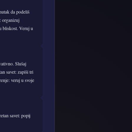
enutak da podeliš
: organizuj
u bliskost. Veruj u
ativno. Slušaj
n savet: zapiši tri
renje: veruj u svoje
etan savet: popij