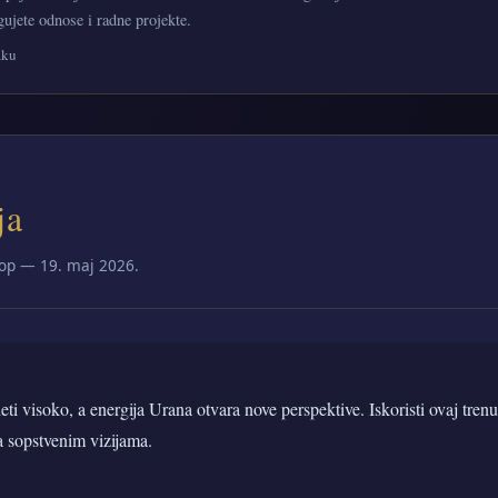
gujete odnose i radne projekte.
aku
ja
op — 19. maj 2026.
eti visoko, a energija Urana otvara nove perspektive. Iskoristi ovaj trenu
sa sopstvenim vizijama.