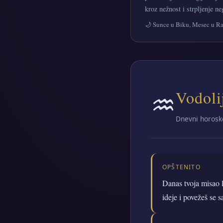
kroz nežnost i strpljenje ne
🌙 Sunce u Biku, Mesec u R
♒
Vodoli
Dnevni horosk
OPŠTENITO
Danas tvoja misao l
ideje i povežeš se 