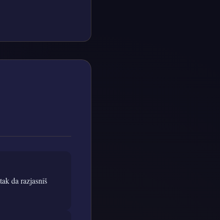
tak da razjasniš