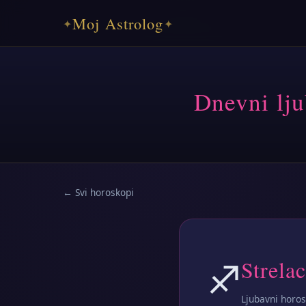
Moj Astrolog
✦
✦
Dnevni lju
← Svi horoskopi
♐
Strelac
Ljubavni horo