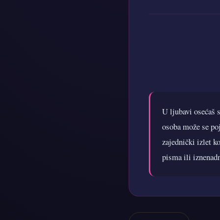
U ljubavi osećaš 
osoba može se poja
zajednički izlet k
pisma ili iznenadn