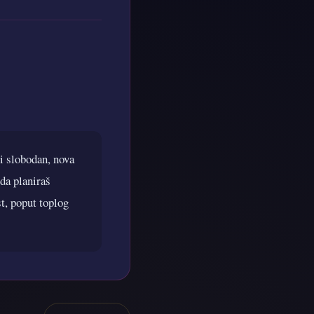
i slobodan, nova
 da planiraš
st, poput toplog