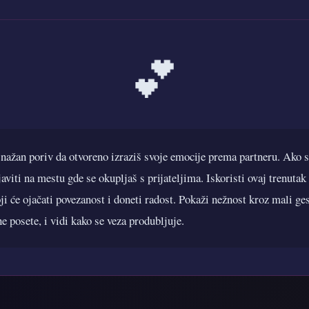
💕
snažan poriv da otvoreno izraziš svoje emocije prema partneru. Ako s
viti na mestu gde se okupljaš s prijateljima. Iskoristi ovaj trenutak
oji će ojačati povezanost i doneti radost. Pokaži nežnost kroz mali ge
e posete, i vidi kako se veza produbljuje.