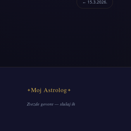
← 15.3.2026.
Moj Astrolog
✦
✦
Zvezde govore — slušaj ih