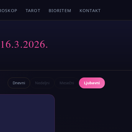
ROSKOP
TAROT
BIORITEM
KONTAKT
 16.3.2026.
Dnevni
Nedeljni
Mesečni
Ljubavni