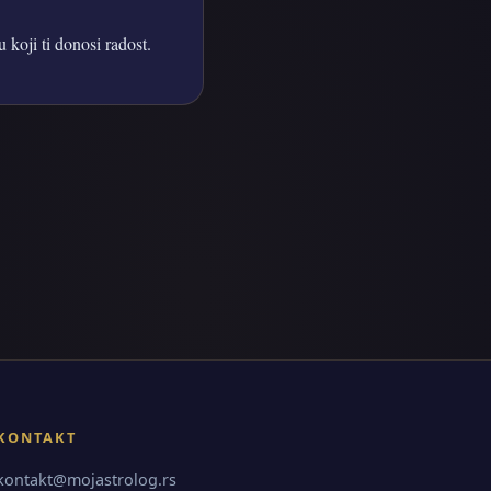
 koji ti donosi radost.
KONTAKT
kontakt@mojastrolog.rs