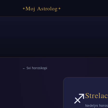
Moj Astrolog
✦
✦
← Svi horoskopi
♐
Strelac
Nedeljni horos