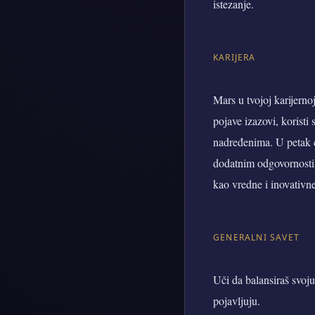
istezanje.
KARIJERA
Mars u tvojoj karijern
pojave izazovi, koristi
nadređenima. U petak će
dodatnim odgovornostima
kao vredne i inovativne
GENERALNI SAVET
Uči da balansiraš svoju
pojavljuju.