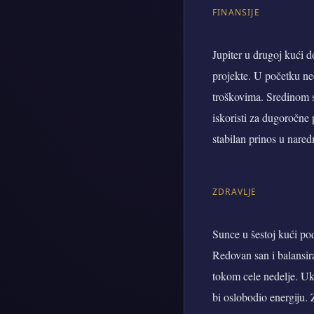
FINANSIJE
Jupiter u drugoj kući 
projekte. U početku ne
troškovima. Sredinom s
iskoristi za dugoročne 
stabilan prinos u nare
ZDRAVLJE
Sunce u šestoj kući po
Redovan san i balansira
tokom cele nedelje. Uk
bi oslobodio energiju. 