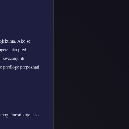
rojektima. Ako se
mpetenciju pred
 povećanju ili
je predloge prepoznati
 mogućnosti koje ti se