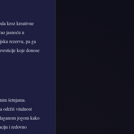
oda kroz kreativne
rao jasnoću u
jsku rezervu, pa ga
vesticije koje donose
anim šetnjama.
 održiš vitalnost
li laganom jogom kako
aciju i redovno