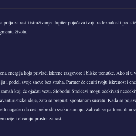
 polja za rast i istraživanje. Jupiter pojačava tvoju radoznalost i podst
egmentu života.
rena energija koja privlači iskrene razgovore i bliske trenutke. Ako si u v
u i podeli svoje snove bez straha. Partner će ceniti tvoju iskrenost i ene
 zamah koji će ojačati vezu. Slobodni Strelčevi mogu očekivati neoček
 avanturističke ideje, zato se prepusti spontanom susretu. Kada se pojav
etli najjače i da ćeš prebroditi svaku sumnju. Zahvali se partneru ili nov
emocije i otvaraju prostor za rast.