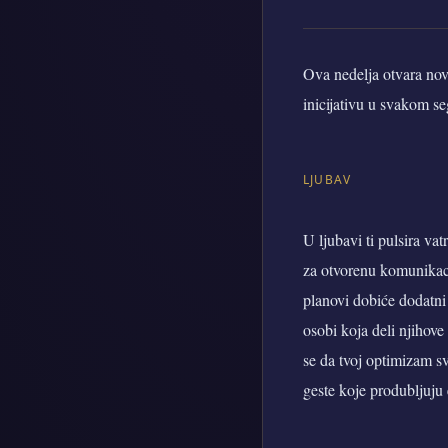
Ova nedelja otvara nova
inicijativu u svakom s
LJUBAV
U ljubavi ti pulsira vat
za otvorenu komunikacij
planovi dobiće dodatni
osobi koja deli njihove
se da tvoj optimizam sv
geste koje produbljuju 