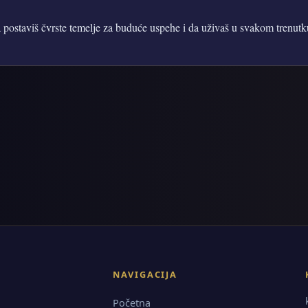
a postaviš čvrste temelje za buduće uspehe i da uživaš u svakom trenutku
NAVIGACIJA
Početna