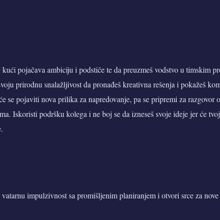
oj kući pojačava ambiciju i podstiče te da preuzmeš vodstvo u timskim p
 svoju prirodnu snalažljivost da pronađeš kreativna rešenja i pokažeš ko
 se pojaviti nova prilika za napredovanje, pa se pripremi za razgovor o
. Iskoristi podršku kolega i ne boj se da izneseš svoje ideje jer će tvo
.
 vatarnu impulzivnost sa promišljenim planiranjem i otvori srce za nove