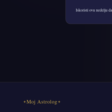
Iskoristi ovu nedelju d
Moj Astrolog
✦
✦