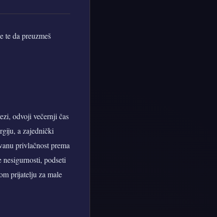
iče te da preuzmeš
ezi, odvoji večernji čas
rgiju, a zajednički
ivanu privlačnost prema
e nesigurnosti, podseti
om prijatelju za male