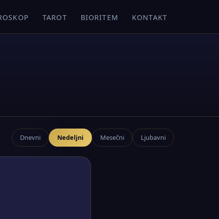
ROSKOP
TAROT
BIORITEM
KONTAKT
Dnevni
Nedeljni
Mesečni
Ljubavni