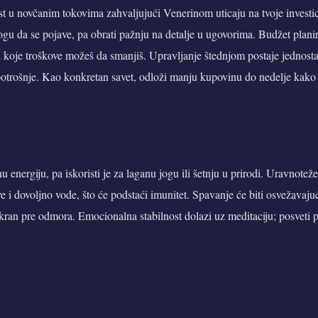
t u novčanim tokovima zahvaljujući Venerinom uticaju na tvoje investici
gu da se pojave, pa obrati pažnju na detalje u ugovorima. Budžet planir
ti koje troškove možeš da smanjiš. Upravljanje štednjom postaje jednosta
 potrošnje. Kao konkretan savet, odloži manju kupovinu do nedelje kako 
 energiju, pa iskoristi je za laganu jogu ili šetnju u prirodi. Uravnotež
e i dovoljno vode, što će podstaći imunitet. Spavanje će biti osvežavaj
ekran pre odmora. Emocionalna stabilnost dolazi uz meditaciju; posveti 