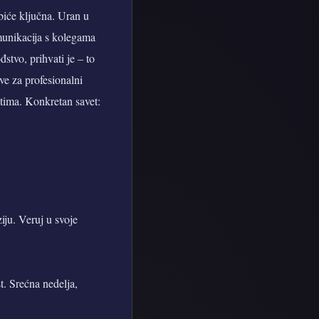
 biće ključna. Uran u
munikacija s kolegama
stvo, prihvati je – to
ve za profesionalni
latima. Konkretan savet:
ziju. Veruj u svoje
. Srećna nedelja,