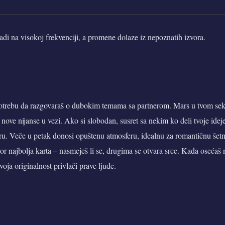
adi na visokoj frekvenciji, a promene dolaze iz nepoznatih izvora.
otrebu da razgovaraš o dubokim temama sa partnerom. Mars u tvom sek
ti nove nijanse u vezi. Ako si slobodan, susret sa nekim ko deli tvoje id
uru. Veče u petak donosi opuštenu atmosferu, idealnu za romantičnu šet
or najbolja karta – nasmeješ li se, drugima se otvara srce. Kada osećaš
voja originalnost privlači prave ljude.