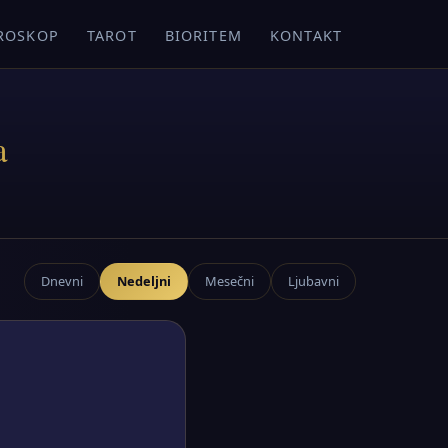
ROSKOP
TAROT
BIORITEM
KONTAKT
a
Dnevni
Nedeljni
Mesečni
Ljubavni