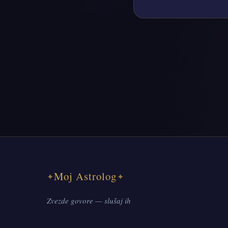
Moj Astrolog
✦
✦
Zvezde govore — slušaj ih