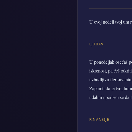
U ovoj nedeli tvoj um r
LJUBAV
U ponedeljak osećaš p
iskrenost, pa ćeš otkri
uzbudljivu flert‑avant
Zapamti da je tvoj hum
udahni i podseti se da t
FINANSIJE