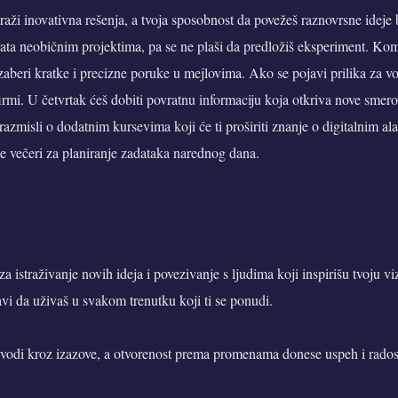
traži inovativna rešenja, a tvoja sposobnost da povežeš raznovrsne ideje
rata neobičnim projektima, pa se ne plaši da predložiš eksperiment. Ko
zaberi kratke i precizne poruke u mejlovima. Ako se pojavi prilika za vođ
 firmi. U četvrtak ćeš dobiti povratnu informaciju koja otkriva nove smero
 razmisli o dodatnim kursevima koji će ti proširiti znanje o digitalnim a
ke večeri za planiranje zadataka narednog dana.
a istraživanje novih ideja i povezivanje s ljudima koji inspirišu tvoju vi
vi da uživaš u svakom trenutku koji ti se ponudi.
 vodi kroz izazove, a otvorenost prema promenama donese uspeh i radost