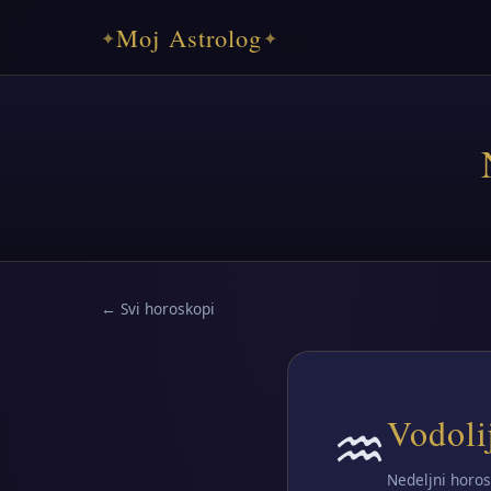
Moj Astrolog
✦
✦
← Svi horoskopi
♒
Vodoli
Nedeljni horos