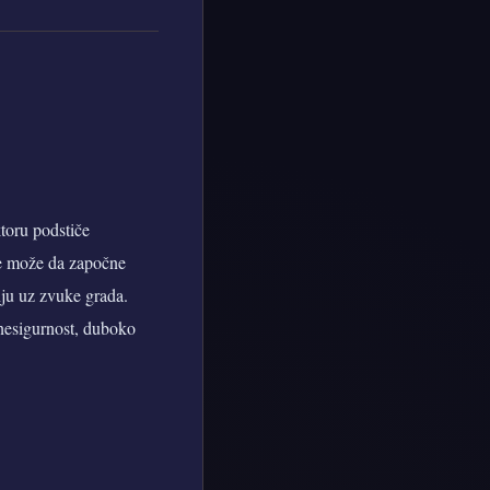
toru podstiče
eje može da započne
nju uz zvuke grada.
 nesigurnost, duboko