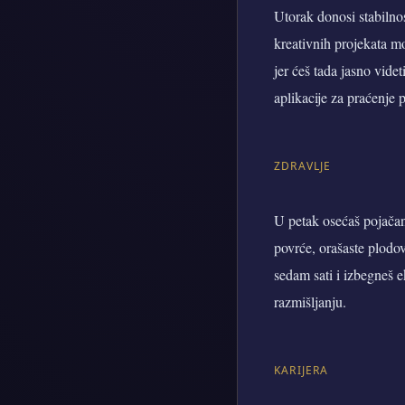
Utorak donosi stabilnos
kreativnih projekata mo
jer ćeš tada jasno vide
aplikacije za praćenje
ZDRAVLJE
U petak osećaš pojačanu
povrće, orašaste plodov
sedam sati i izbegneš 
razmišljanju.
KARIJERA