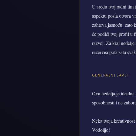
U sredu tvoj radni tim 
aspektu posla otvara v
zahteva jasnoću, zato i
će podići tvoj profil u
razvoj. Za kraj nedelje
rezerviši pola sata sva
GENERALNI SAVET
Ova nedelja je idealna z
sposobnosti i ne zabora
Neka tvoja kreativnost
Vodolijo!