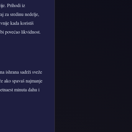
je. Prihodi iz
aj za sredinu nedelje,
vnije kada koristiš
bi povećao likvidnost.
ena ishrana sadrži sveže
uće ako spavaš najmanje
petnaest minuta dahu i