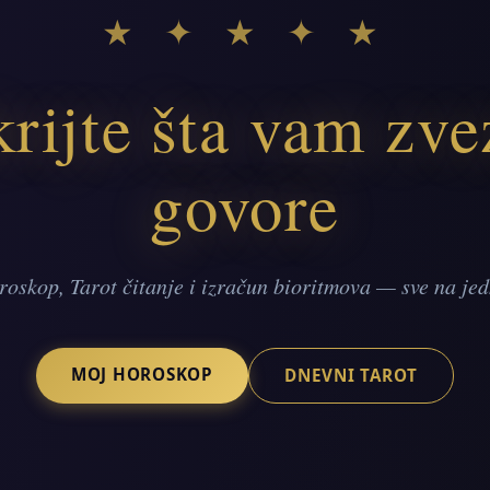
★ ✦ ★ ✦ ★
rijte šta vam zv
govore
roskop, Tarot čitanje i izračun bioritmova — sve na je
MOJ HOROSKOP
DNEVNI TAROT