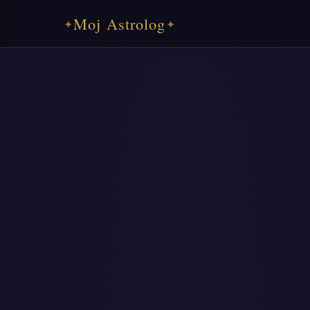
Moj Astrolog
✦
✦