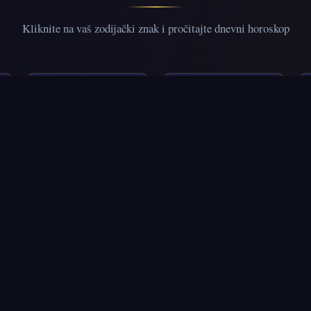
Kliknite na vaš zodijački znak i pročitajte dnevni horoskop
♊
♋
Blizanci
Rak
21. maj – 20. jun
21. jun – 22. jul
♐
♑
Strelac
Jarac