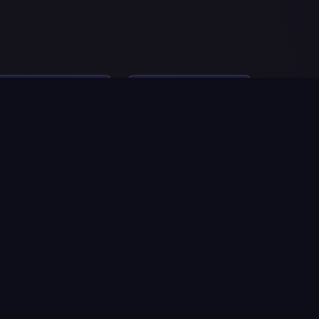
♌
♍
Lav
Devica
23. jul – 22. avgust
23. avgust – 22.
septembar
♒
♓
Vodolija
Ribe