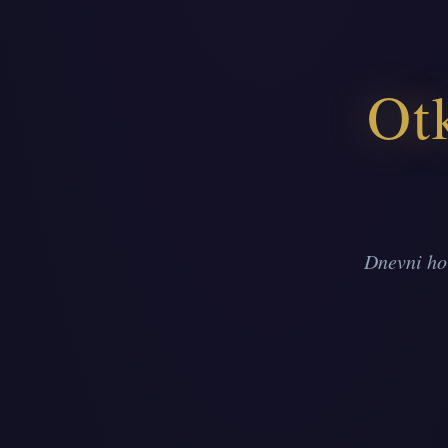
Otk
Dnevni ho