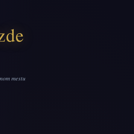
ezde
dnom mestu