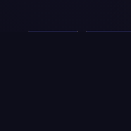
♈
♉
Ovan
Bik
21. mart – 19. april
20. april – 20. maj
♎
♏
Vaga
Škorpija